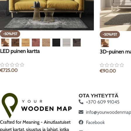
-50%P5T
-50%P5T
LED puinen kartta
3D-puinen ma
€
725.00
€
90.00
OTA YHTEYTTÄ
+370 609 91045
info@yourwoodenmap
Crafted for Meaning - Ainutlaatuiset
Facebook
puiset kartat, sisustus ja lahjat, jotka