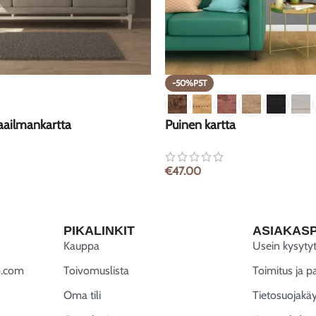
-50%P5T
ailmankartta
Puinen kartta
€
47.00
PIKALINKIT
ASIAKAS
Kauppa
Usein kysyty
.com
Toivomuslista
Toimitus ja p
Oma tili
Tietosuojakä