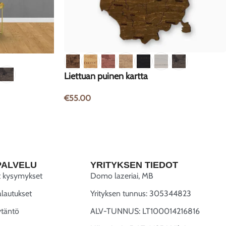
Liettuan puinen kartta
€
55.00
PALVELU
YRITYKSEN TIEDOT
t kysymykset
Domo lazeriai, MB
alautukset
Yrityksen tunnus: 305344823
ytäntö
ALV-TUNNUS: LT100014216816