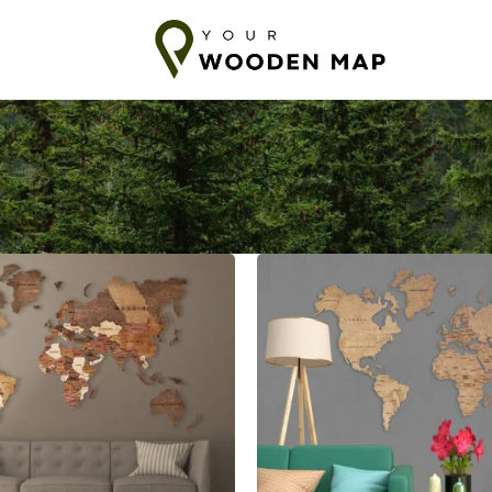
imitus Baltiaan
7-14 päivän toimitus EU:hun
10-18 päivää Toim