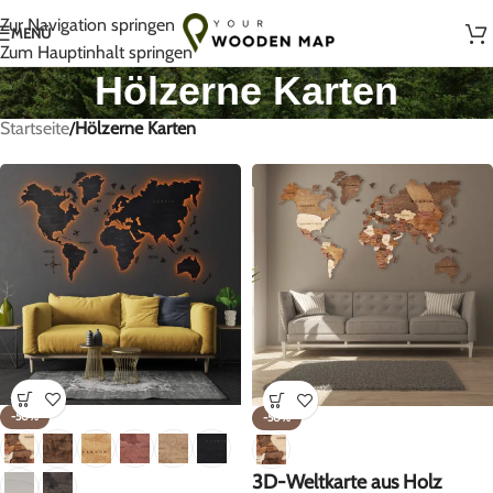
Handgefertigt mit Liebe in Litauen
Zur Navigation springen
MENÜ
Zum Hauptinhalt springen
Hölzerne Karten
Startseite
/
Hölzerne Karten
-50%
-50%
3D-Weltkarte aus Holz