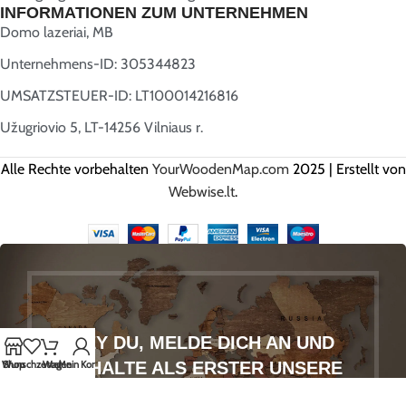
INFORMATIONEN ZUM UNTERNEHMEN
Domo lazeriai, MB
Unternehmens-ID: 305344823
UMSATZSTEUER-ID: LT100014216816
Užugriovio 5, LT-14256 Vilniaus r.
Alle Rechte vorbehalten
YourWoodenMap.com
2025 | Erstellt von
Webwise.lt
.
HEY DU, MELDE DICH AN UND
ERHALTE ALS ERSTER UNSERE
Wunschzettel
Shop
Wagen
Mein Konto
BESTEN ANGEBOTE!