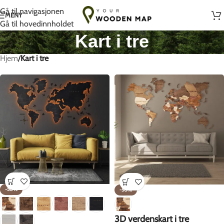
Håndlaget med kjærlighet i Litauen
Gå til navigasjonen
MENY
Gå til hovedinnholdet
Kart i tre
Hjem
/
Kart i tre
-50%
-50%
3D verdenskart i tre