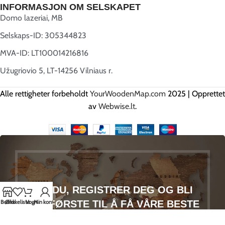
INFORMASJON OM SELSKAPET
Domo lazeriai, MB
Selskaps-ID: 305344823
MVA-ID: LT100014216816
Užugriovio 5, LT-14256 Vilniaus r.
Alle rettigheter forbeholdt
YourWoodenMap.com
2025 | Opprettet
av
Webwise.lt
.
HEI DU, REGISTRER DEG OG BLI
DEN FØRSTE TIL Å FÅ VÅRE BESTE
Butikk
Ønskeliste
Vogn
Min konto
TILBUD!