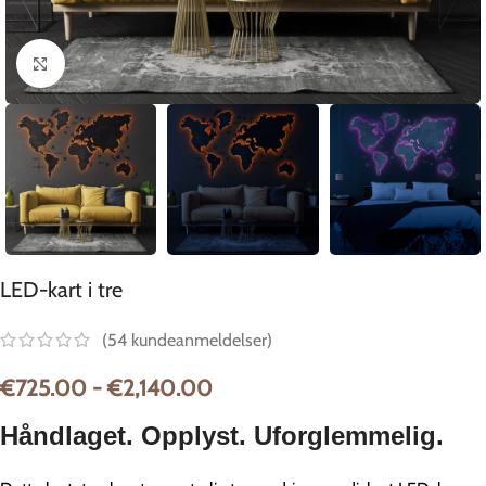
Klikk for å forstørre
LED-kart i tre
(
54
kundeanmeldelser)
€
725.00
-
€
2,140.00
Håndlaget. Opplyst. Uforglemmelig.