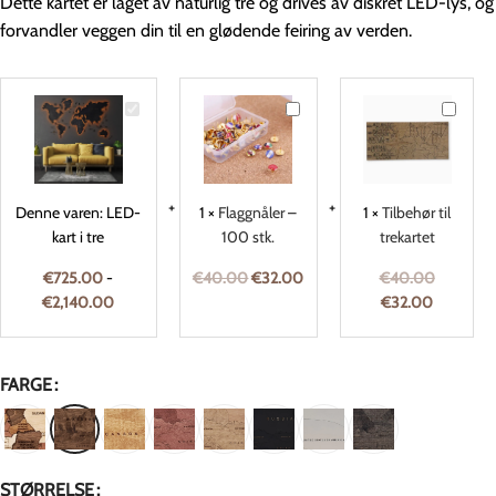
Dette kartet er laget av naturlig tre og drives av diskret LED-lys, og
forvandler veggen din til en glødende feiring av verden.
LED-
Flaggnåler
Tilbehør
kart
–
til
i
100
trekarte
tre
stk.
Denne varen:
LED-
1
×
Flaggnåler –
1
×
Tilbehør til
kart i tre
100 stk.
trekartet
€
725.00
-
€
40.00
€
32.00
€
40.00
€
2,140.00
€
32.00
FARGE
STØRRELSE