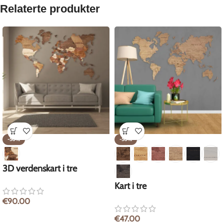
Relaterte produkter
-50%
-50%
3D verdenskart i tre
Kart i tre
€
90.00
€
47.00