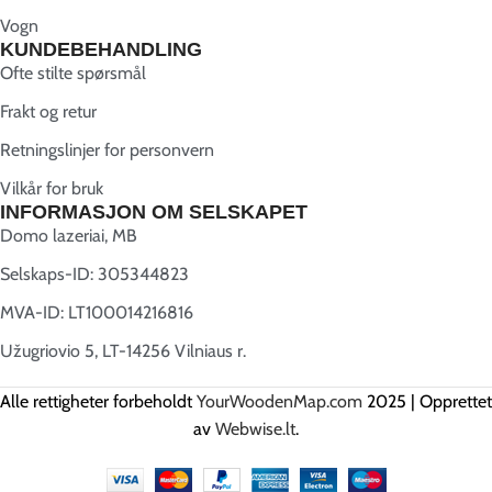
Vogn
KUNDEBEHANDLING
Ofte stilte spørsmål
Frakt og retur
Retningslinjer for personvern
Vilkår for bruk
INFORMASJON OM SELSKAPET
Domo lazeriai, MB
Selskaps-ID: 305344823
MVA-ID: LT100014216816
Užugriovio 5, LT-14256 Vilniaus r.
Alle rettigheter forbeholdt
YourWoodenMap.com
2025 | Opprettet
av
Webwise.lt
.