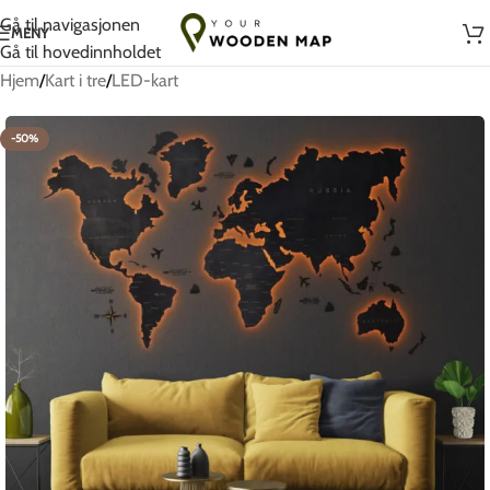
Håndlaget med kjærlighet i Litauen
Gå til navigasjonen
MENY
Gå til hovedinnholdet
Hjem
/
Kart i tre
/
LED-kart
-50%