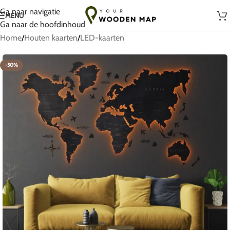
Handgemaakt met liefde in Litouwen
Ga naar navigatie
MENU
Ga naar de hoofdinhoud
Home
/
Houten kaarten
/
LED-kaarten
-50%