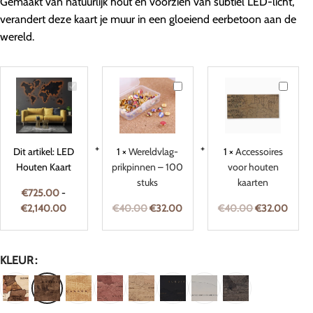
Gemaakt van natuurlijk hout en voorzien van subtiel LED-licht,
verandert deze kaart je muur in een gloeiend eerbetoon aan de
wereld.
LED
Wereldvlag-
Accesso
Houten
prikpinnen
voor
Kaart
–
houten
100
kaarten
stuks
Dit artikel:
LED
1
×
Wereldvlag-
1
×
Accessoires
Houten Kaart
prikpinnen – 100
voor houten
stuks
kaarten
€
725.00
-
€
2,140.00
€
40.00
€
32.00
€
40.00
€
32.00
KLEUR