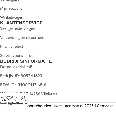
Mijn account
Winkelwagen
KLANTENSERVICE
Veelgestelde vragen
Verzending en retourneren
Privacybeleid
Servicevoorwaarden
BEDRIJFSINFORMATIE
Domo lazeriai, MB
Bedrijfs-ID: 305344823
BTW-ID: LT100014216816
Užugriovio 5, LT-14256 Vilniaus r.
inkel op
Verlanglijst
Winkelwagen
Mijn account
Alle rechten voorbehouden
UwHoutenMap.nl
2025 | Gemaakt
door
Webwise.lt
.