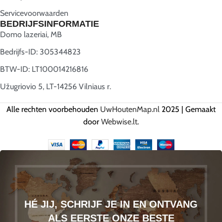
Servicevoorwaarden
BEDRIJFSINFORMATIE
Domo lazeriai, MB
Bedrijfs-ID: 305344823
BTW-ID: LT100014216816
Užugriovio 5, LT-14256 Vilniaus r.
Alle rechten voorbehouden
UwHoutenMap.nl
2025 | Gemaakt
door
Webwise.lt
.
HÉ JIJ, SCHRIJF JE IN EN ONTVANG
ALS EERSTE ONZE BESTE