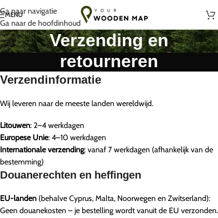
Handgemaakt met liefde in Litouwen
Ga naar navigatie
MENU
Ga naar de hoofdinhoud
Verzending en
retourneren
Verzendinformatie
Wij leveren naar de meeste landen wereldwijd.
Litouwen
: 2–4 werkdagen
Europese Unie
: 4–10 werkdagen
Internationale verzending
: vanaf 7 werkdagen (afhankelijk van de
bestemming)
Douanerechten en heffingen
EU-landen
(behalve Cyprus, Malta, Noorwegen en Zwitserland):
Geen douanekosten – je bestelling wordt vanuit de EU verzonden.