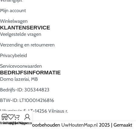
Mijn account
Winkelwagen
KLANTENSERVICE
Veelgestelde vragen
Verzending en retourneren
Privacybeleid
Servicevoorwaarden
BEDRIJFSINFORMATIE
Domo lazeriai, MB
Bedrijfs-ID: 305344823
BTW-ID: LT100014216816
Užugriovio 5, LT-14256 Vilniaus r.
inkel op
Verlanglijst
Winkelwagen
Mijn account
Alle rechten voorbehouden
UwHoutenMap.nl
2025 | Gemaakt
door
Webwise.lt
.