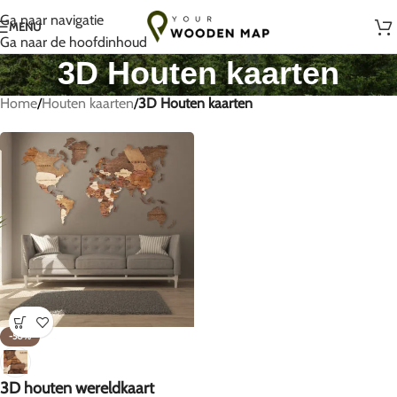
Handgemaakt met liefde in Litouwen
Ga naar navigatie
MENU
Ga naar de hoofdinhoud
3D Houten kaarten
Home
/
Houten kaarten
/
3D Houten kaarten
-50%
3D houten wereldkaart