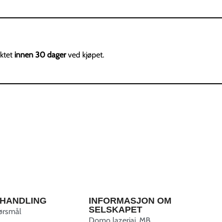
uktet
innen 30 dager
ved kjøpet.
HANDLING
INFORMASJON OM
SELSKAPET
pørsmål
Domo lazeriai, MB