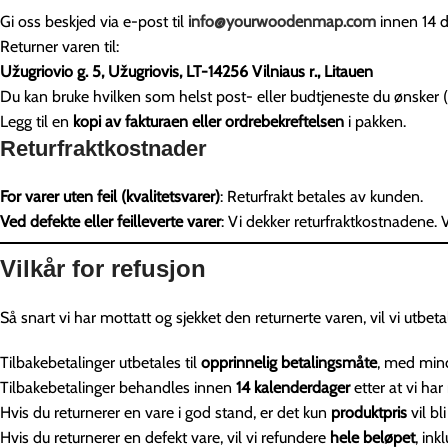
Gi oss beskjed via e-post til
info@yourwoodenmap.com
innen 14 d
Returner varen til:
Užugriovio g. 5, Užugriovis, LT-14256 Vilniaus r., Litauen
Du kan bruke hvilken som helst post- eller budtjeneste du ønsker
Legg til en
kopi av fakturaen eller ordrebekreftelsen
i pakken.
Returfraktkostnader
For varer uten feil (kvalitetsvarer)
: Returfrakt betales av kunden.
Ved defekte eller feilleverte varer
: Vi dekker returfraktkostnadene.
Vilkår for refusjon
Så snart vi har mottatt og sjekket den returnerte varen, vil vi utbeta
Tilbakebetalinger utbetales til
opprinnelig betalingsmåte
, med mind
Tilbakebetalinger behandles innen
14 kalenderdager
etter at vi har
Hvis du returnerer en vare i god stand, er det kun
produktpris
vil bli
Hvis du returnerer en defekt vare, vil vi refundere
hele beløpet
, ink