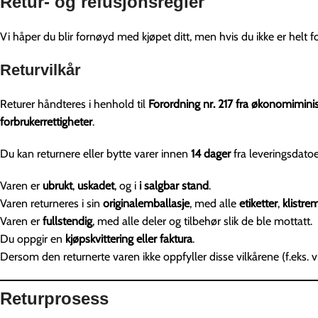
Retur- og refusjonsregler
Vi håper du blir fornøyd med kjøpet ditt, men hvis du ikke er helt 
Returvilkår
Returer håndteres i henhold til
Forordning nr. 217 fra økonomiminis
forbrukerrettigheter
.
Du kan returnere eller bytte varer innen
14 dager
fra leveringsdatoen
Varen er
ubrukt
,
uskadet
, og i
i salgbar stand
.
Varen returneres i sin
originalemballasje
, med alle
etiketter
,
klistre
Varen er
fullstendig
, med alle deler og tilbehør slik de ble mottatt.
Du oppgir en
kjøpskvittering eller faktura
.
Dersom den returnerte varen ikke oppfyller disse vilkårene (f.eks. vise
Returprosess