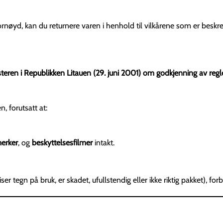
fornøyd, kan du returnere varen i henhold til vilkårene som er beskr
teren i Republikken Litauen (29. juni 2001) om godkjenning av regler
, forutsatt at:
merker
, og
beskyttelsesfilmer
intakt.
r tegn på bruk, er skadet, ufullstendig eller ikke riktig pakket), forb