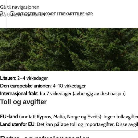
Håndlaget med kjærlighet i Litauen
2-5 dagers f
Gå til navigasjonen
VIKTIGSTE
BUTIKK
KART I TRE
KARTTILBEHØR
Gå til hovedinnholdet
Fraktinformasjon
Vi leverer til de fleste land over hele verden.
Litauen
: 2–4 virkedager
Den europeiske unionen
: 4–10 virkedager
Internasjonal frakt
: fra 7 virkedager (avhengig av destinasjon)
Toll og avgifter
EU-land
(unntatt Kypros, Malta, Norge og Sveits): Ingen tollavgifte
Land utenfor EU
: Det kan påløpe toll og importavgifter. Disse avgift