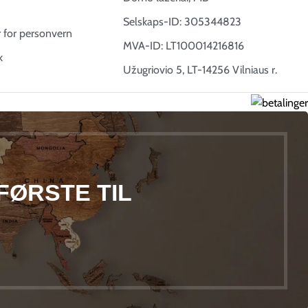
Selskaps-ID: 305344823
r for personvern
MVA-ID: LT100014216816
k
Užugriovio 5, LT-14256 Vilniaus r.
FØRSTE TIL
!