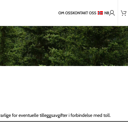
Mer enn 2 000 fornøyde kunder
land utenfor EU
2-5 dagers frakt til Baltikum
7-14 dagers frakt til
OM OSS
KONTAKT OSS
NB
arlige for eventuelle tilleggsavgifter i forbindelse med toll.