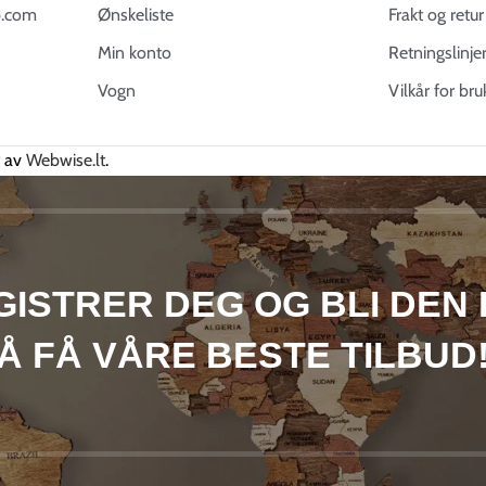
.com
Ønskeliste
Frakt og retur
Min konto
Retningslinje
Vogn
Vilkår for bru
t av
Webwise.lt
.
EGISTRER DEG OG BLI DEN 
Å FÅ VÅRE BESTE TILBUD