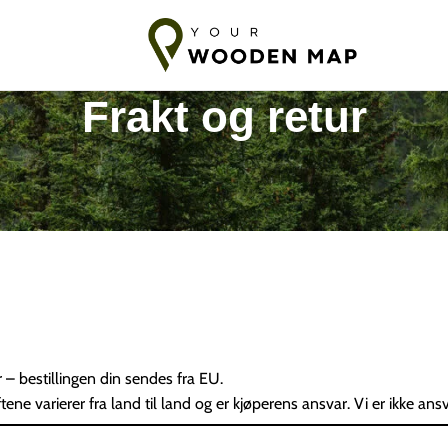
rakt til Baltikum
7-14 dagers frakt til EU
10-18 dagers frakt til 
Frakt og retur
r – bestillingen din sendes fra EU.
ene varierer fra land til land og er kjøperens ansvar. Vi er ikke ansv