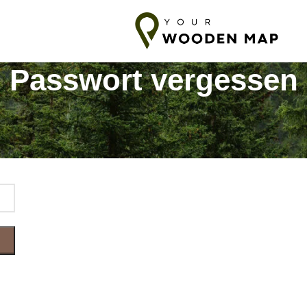
sand ins Baltikum
7-14 Tage Versand in die EU
10-18 Tage Vers
Passwort vergessen
n
 du