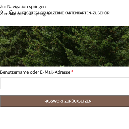
Handgefertigt mit Liebe in Litauen
2-5 Tage Ver
Zur Navigation springen
HAUPTSEITE
SHOP
HÖLZERNE KARTEN
KARTEN-ZUBEHÖR
Zum Hauptinhalt springen
Hast du dein Passwort vergessen? Bitte gib deinen Benutzername
oder E-Mail-Adresse ein. Du erhältst einen Link per E-Mail, womit
dir ein neues Passwort erstellen kannst.
Benutzername oder E-Mail-Adresse
*
PASSWORT ZURÜCKSETZEN