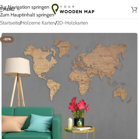
Handgefertigt mit Liebe in Litauen
Zur Navigation springen
MENÜ
Zum Hauptinhalt springen
Startseite
/
Hölzerne Karten
/
2D-Holzkarten
-50%