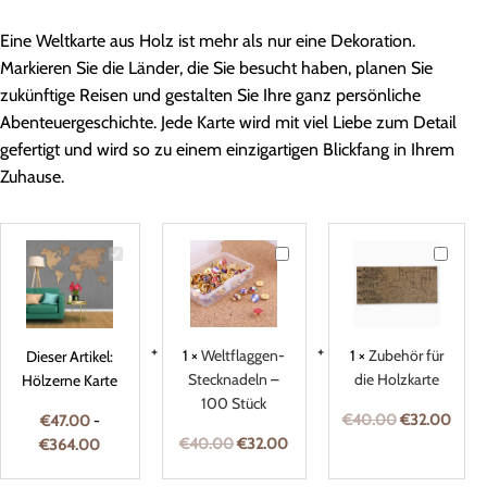
Eine Weltkarte aus Holz ist mehr als nur eine Dekoration.
Markieren Sie die Länder, die Sie besucht haben, planen Sie
zukünftige Reisen und gestalten Sie Ihre ganz persönliche
Abenteuergeschichte. Jede Karte wird mit viel Liebe zum Detail
gefertigt und wird so zu einem einzigartigen Blickfang in Ihrem
Zuhause.
Hölzerne
Weltflaggen-
Zubehö
Karte
Stecknadeln
für
–
die
100
Holzkar
Stück
1
×
Weltflaggen-
1
×
Zubehör für
Dieser Artikel:
Stecknadeln –
die Holzkarte
Hölzerne Karte
100 Stück
€
40.00
€
32.00
€
47.00
-
€
40.00
€
32.00
€
364.00