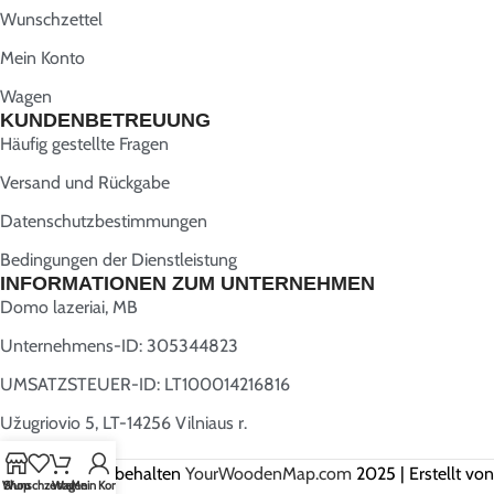
Wunschzettel
Mein Konto
Wagen
KUNDENBETREUUNG
Häufig gestellte Fragen
Versand und Rückgabe
Datenschutzbestimmungen
Bedingungen der Dienstleistung
INFORMATIONEN ZUM UNTERNEHMEN
Domo lazeriai, MB
Unternehmens-ID: 305344823
UMSATZSTEUER-ID: LT100014216816
Užugriovio 5, LT-14256 Vilniaus r.
Alle Rechte vorbehalten
YourWoodenMap.com
2025 | Erstellt von
Wunschzettel
Shop
Wagen
Mein Konto