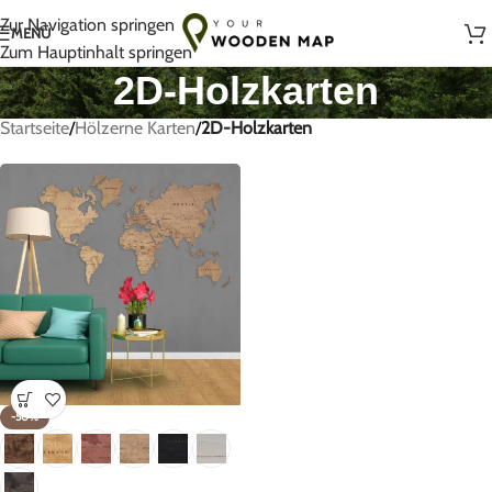
Handgefertigt mit Liebe in Litauen
Zur Navigation springen
MENÜ
Zum Hauptinhalt springen
2D-Holzkarten
Startseite
/
Hölzerne Karten
/
2D-Holzkarten
-50%