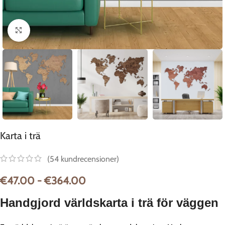
Klicka för att förstora
Karta i trä
(
54
kundrecensioner)
€
47.00
-
€
364.00
Handgjord världskarta i trä för väggen