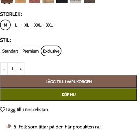
STORLEK
M
L
XL
XXL
3XL
STIL
Standart
Premium
Exclusive
LÄGG TILL I VARUKORGEN
KÖP NU
Lägg till i önskelistan
5
Folk som tittar på den här produkten nu!