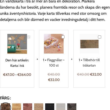
En världskarta i trä är mer än bara en dekoration. Markera
länderna du har besökt, planera framtida resor och skapa din egen
unika äventyrshistoria. Varje karta tillverkas med stor omsorg om
detaljerna och blir därmed en vacker inredningsdetalj i ditt hem.
Karta
Flaggnålar
Tillbehö
i
–
till
trä
100
träkarta
st
1
×
Flaggnålar –
1
×
Tillbehör till
Den här artikeln:
100 st
träkartan
Karta i trä
€
40.00
€
40.00
€
32.00
€
47.00
-
€
364.00
€
32.00
FÄRG