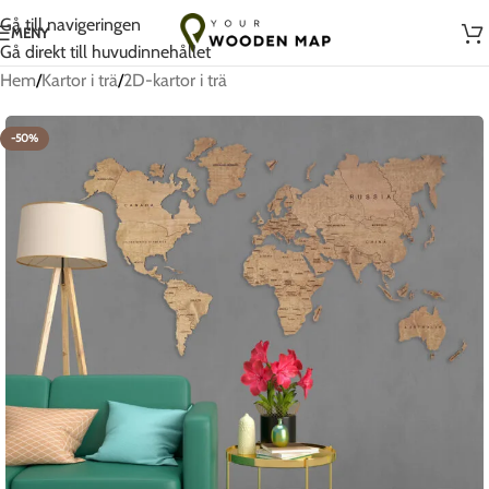
Handgjort med kärlek i Litauen
Gå till navigeringen
MENY
Gå direkt till huvudinnehållet
Hem
/
Kartor i trä
/
2D-kartor i trä
-50%