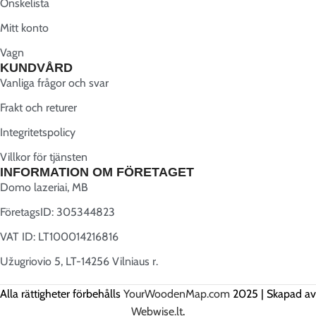
Önskelista
Mitt konto
Vagn
KUNDVÅRD
Vanliga frågor och svar
Frakt och returer
Integritetspolicy
Villkor för tjänsten
INFORMATION OM FÖRETAGET
Domo lazeriai, MB
FöretagsID: 305344823
VAT ID: LT100014216816
Užugriovio 5, LT-14256 Vilniaus r.
Alla rättigheter förbehålls
YourWoodenMap.com
2025 | Skapad av
Webwise.lt
.