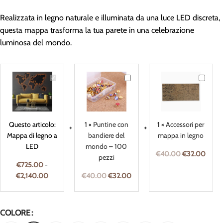
Realizzata in legno naturale e illuminata da una luce LED discreta,
questa mappa trasforma la tua parete in una celebrazione
luminosa del mondo.
Mappa
Puntine
Accessor
di
con
per
legno
bandiere
mappa
a
del
in
LED
mondo
legno
Questo articolo:
1
×
Puntine con
1
×
Accessori per
–
Mappa di legno a
bandiere del
mappa in legno
100
LED
mondo – 100
pezzi
€
40.00
€
32.00
pezzi
€
725.00
-
€
2,140.00
€
40.00
€
32.00
COLORE