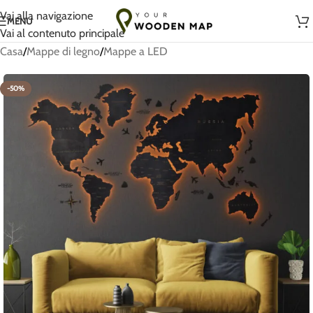
Fatto a mano con amore in Lituania
Vai alla navigazione
MENU
Vai al contenuto principale
Casa
/
Mappe di legno
/
Mappe a LED
-50%