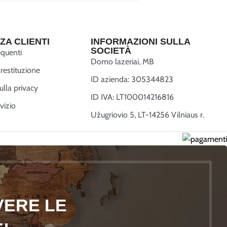
ZA CLIENTI
INFORMAZIONI SULLA
SOCIETÀ
quenti
Domo lazeriai, MB
restituzione
ID azienda: 305344823
ulla privacy
ID IVA: LT100014216816
vizio
Užugriovio 5, LT-14256 Vilniaus r.
EVERE LE