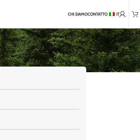
Oltre 2.000 clienti soddisfatti
iorni Spedizione in paesi non UE
2-5 giorni di spedizione in Balt
CHI SIAMO
CONTATTO
IT