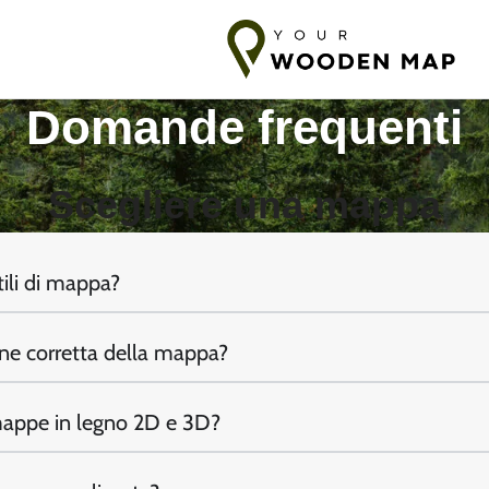
pedizione in Baltico
7-14 giorni di spedizione verso l'UE
10-18 g
Domande frequenti
Scegliere una mappa
stili di mappa?
one corretta della mappa?
 mappe in legno 2D e 3D?