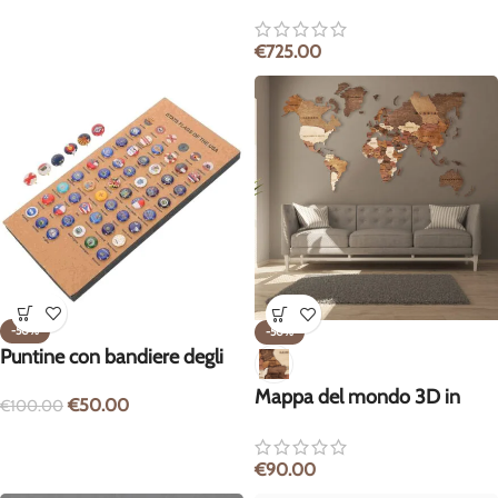
€
725.00
-50%
-50%
Puntine con bandiere degli
Stati USA – 51 pezzi
Mappa del mondo 3D in
€
50.00
€
100.00
legno
€
90.00