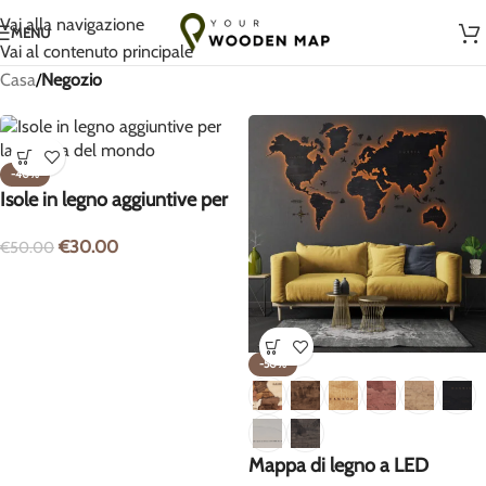
Fatto a mano con amore in Lituania
Vai alla navigazione
MENU
Vai al contenuto principale
Casa
/
Negozio
-40%
Isole in legno aggiuntive per
la mappa del mondo
€
30.00
€
50.00
-50%
Mappa di legno a LED