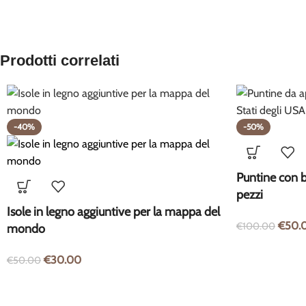
Prodotti correlati
-40%
-50%
Puntine con b
pezzi
Isole in legno aggiuntive per la mappa del
€
50.
€
100.00
mondo
€
30.00
€
50.00