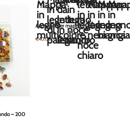
Accessori per mappa in legno
€
40.00
mondo – 200