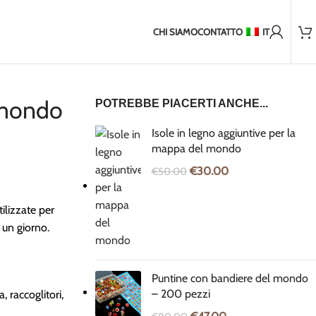
Oltre 2.000 clienti soddisfatti
ni Spedizione in paesi non UE
2-5 giorni di spedizione in Baltico
CHI SIAMO
CONTATTO
IT
 mondo
POTREBBE PIACERTI ANCHE...
Isole in legno aggiuntive per la
mappa del mondo
€
30.00
€
50.00
ilizzate per
e un giorno.
Puntine con bandiere del mondo
– 200 pezzi
 raccoglitori,