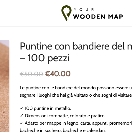
zione in Baltico
7-14 giorni di spedizione verso l'UE
10-18 gior
Puntine con bandiere del
– 100 pezzi
€
40.00
€
50.00
Le puntine con le bandiere del mondo possono essere ut
segnare i luoghi che hai già visitato o che sogni di visitar
✓ 100 puntine in metallo.
✓ Dimensioni compatte, colorato e pratico.
✓ Adatto per mappe in legno, carta, appunti, promemoria,
bacheche in sughero, bacheche e calendari.