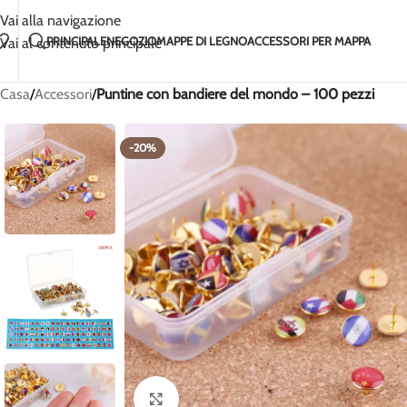
Fatto a mano con amore in Lituania
2-5 giorni di spedi
Vai alla navigazione
PRINCIPALE
NEGOZIO
MAPPE DI LEGNO
ACCESSORI PER MAPPA
Vai al contenuto principale
Casa
/
Accessori
/
Puntine con bandiere del mondo – 100 pezzi
-20%
Clicca per ingrandire