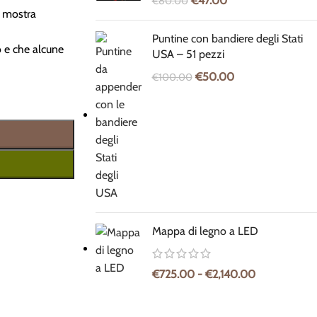
€
47.00
€
80.00
e mostra
Puntine con bandiere degli Stati
o e che alcune
USA – 51 pezzi
€
50.00
€
100.00
Mappa di legno a LED
€
725.00
-
€
2,140.00