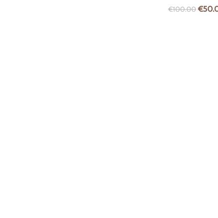
€
50.
€
100.00