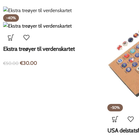
-40%
Ekstra treøyer til verdenskartet
€
30.00
€
50.00
-50%
USA delstatsf