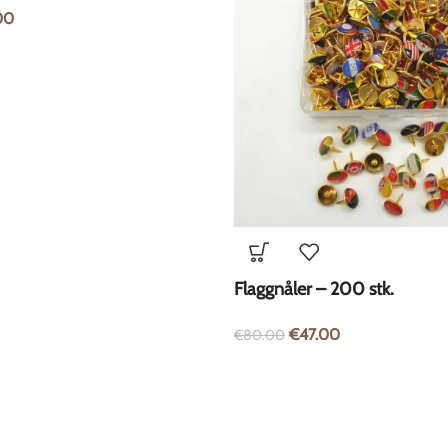
00
Flaggnåler – 200 stk.
€
47.00
€
80.00