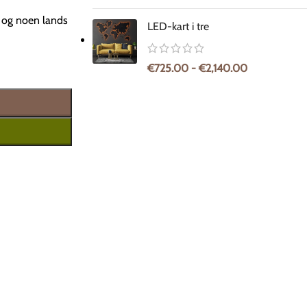
, og noen lands
LED-kart i tre
€
725.00
-
€
2,140.00