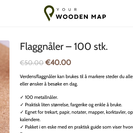
t til Baltikum
7-14 dagers frakt til EU
10-18 dagers frakt til lan
Flaggnåler – 100 stk.
€
40.00
€
50.00
Verdensflaggnåler kan brukes til å markere steder du all
eller ønsker å besøke en dag.
✓ 100 metallnåler.
✓ Praktisk liten størrelse, fargerike og enkle å bruke.
✓ Egnet for trekart, papir, notater, mapper, korktavler, o
kalendere.
✓ Pakket i en eske med en praktisk guide som viser hvor