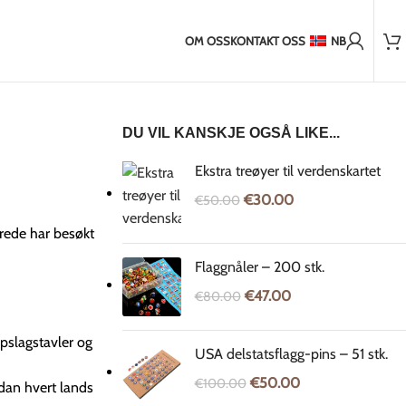
Mer enn 2 000 fornøyde kunder
d utenfor EU
2-5 dagers frakt til Baltikum
7-14 dagers frakt til EU
OM OSS
KONTAKT OSS
NB
DU VIL KANSKJE OGSÅ LIKE...
Ekstra treøyer til verdenskartet
€
30.00
€
50.00
erede har besøkt
Flaggnåler – 200 stk.
€
47.00
€
80.00
ppslagstavler og
USA delstatsflagg-pins – 51 stk.
€
50.00
€
100.00
dan hvert lands