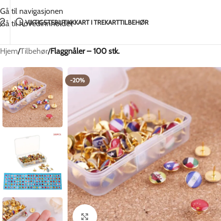
Håndlaget med kjærlighet i Litauen
2-5 dagers frak
Gå til navigasjonen
VIKTIGSTE
BUTIKK
KART I TRE
KARTTILBEHØR
Gå til hovedinnholdet
Hjem
/
Tilbehør
/
Flaggnåler – 100 stk.
-20%
Klikk for å forstørre