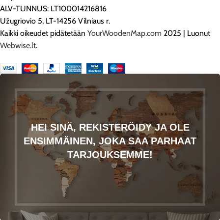
ALV-TUNNUS: LT100014216816
Užugriovio 5, LT-14256 Vilniaus r.
Kaikki oikeudet pidätetään
YourWoodenMap.com
2025 | Luonut
Webwise.lt
.
HEI SINÄ, REKISTERÖIDY JA OLE
ENSIMMÄINEN, JOKA SAA PARHAAT
TARJOUKSEMME!