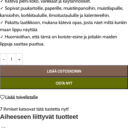
✓ Kätevä pieni koko, värikkäät ja käytännölliset.
✓ Sopivat puukartoille, paperille, muistiinpanoihin, muistilapuille,
kansioihin, korkkitauluille, ilmoitustauluille ja kalentereihin.
✓ Pakattu laatikkoon, mukana kätevä opas, josta näet miltä kunkin
maan lippu näyttää
✓ Huomioithan, että tämä on koriste-esine ja joitakin maiden
lippuja saattaa puuttua.
LISÄÄ OSTOSKORIIN
OSTA NYT
Lisää toivelistalle
7
Ihmiset katsovat tätä tuotetta nyt!
Aiheeseen liittyvät tuotteet