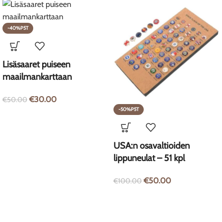
-40%P5T
Lisäsaaret puiseen
maailmankarttaan
€
30.00
€
50.00
-50%P5T
USA:n osavaltioiden
lippuneulat – 51 kpl
€
50.00
€
100.00