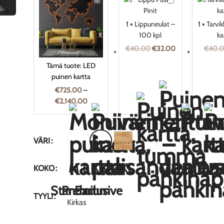
puinen
–
kartta
100
1
×
Lippuneulat –
1
×
Tarvi
kpl
100 kpl
ka
€
40.00
€
32.00
€
40.
Tämä tuote:
LED
puinen kartta
€
725.00
–
€
2,140.00
VÄRI
M
L
XL
XXL
3XL
KOKO
Standart
Premium
Exclusive
TYYLI
Kirkas