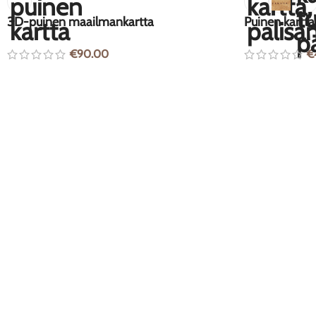
3D-puinen maailmankartta
Puinen kartta
€
90.00
€