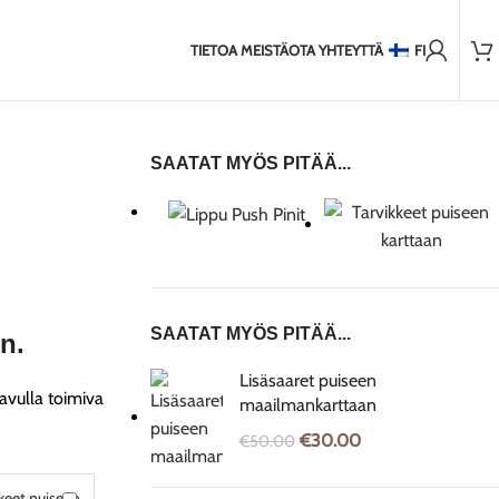
2,000+ tyytyväistä asiakasta
 EU:n ulkopuolelle
2-5 päivän toimitus Baltiaan
7-14 päivän to
TIETOA MEISTÄ
OTA YHTEYTTÄ
FI
SAATAT MYÖS PITÄÄ...
SAATAT MYÖS PITÄÄ...
n.
Lisäsaaret puiseen
avulla toimiva
maailmankarttaan
€
30.00
€
50.00
Tarvikkeet