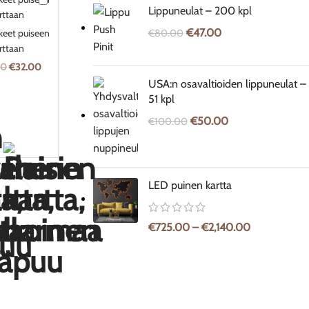
Lippuneulat – 200 kpl
puiseen
karttaan
€
47.00
kkeet puiseen
€
80.00
rttaan
00
€
32.00
USA:n osavaltioiden lippuneulat –
51 kpl
€
50.00
€
100.00
LED puinen kartta
€
725.00
–
€
2,140.00