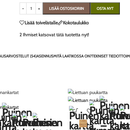
LISÄÄ OSTOSKORIIN
OSTA NYT
Lisää toivelistalle
Kokotaulukko
2
Ihmiset katsovat tätä tuotetta nyt!
AUS
ARVOSTELUT (54)
ASENNUS
MITÄ LAATIKOSSA ON?
TEKNISET TIEDOT
TOIM