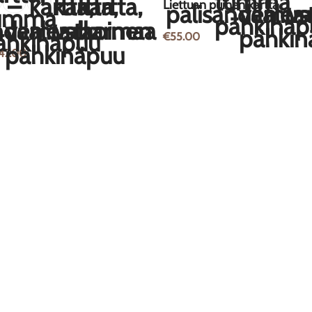
Liettuan puinen kartta
€
55.00
47.00