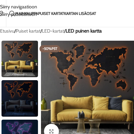
Käsintehty rakkaudella Liettuassa
2-5 päivän toimi
Siirry navigaatioon
MAIN
KAUPPA
PUISET KARTAT
KARTAN LISÄOSAT
Siirry pääsisältöön
Etusivu
/
Puiset kartat
/
LED-kartat
/
LED puinen kartta
-50%P5T
Klikkaa suurentaaksesi