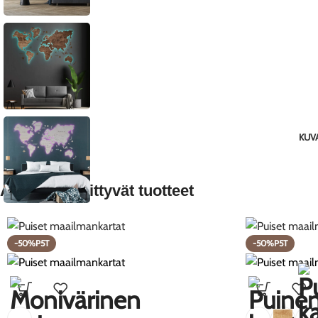
KUV
Aiheeseen liittyvät tuotteet
-50%P5T
-50%P5T