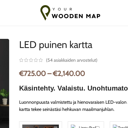
tus Baltiaan
7-14 päivän toimitus EU:hun
10-18 päivää Toimitus
LED puinen kartta
(
54
asiakkaiden arvostelut)
€
725.00
–
€
2,140.00
Käsintehty. Valaistu. Unohtumato
Luonnonpuusta valmistettu ja hienovaraisen LED-valon 
kartta tekee seinästäsi hehkuvan maailmanjuhlan.
LED
Lippuneulat