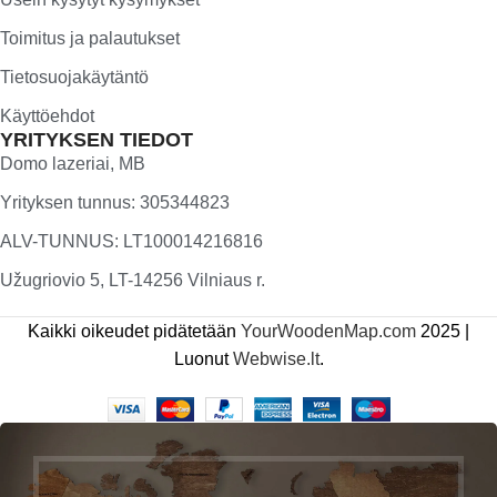
Toimitus ja palautukset
Tietosuojakäytäntö
Käyttöehdot
YRITYKSEN TIEDOT
Domo lazeriai, MB
Yrityksen tunnus: 305344823
ALV-TUNNUS: LT100014216816
Užugriovio 5, LT-14256 Vilniaus r.
Kaikki oikeudet pidätetään
YourWoodenMap.com
2025 |
Luonut
Webwise.lt
.