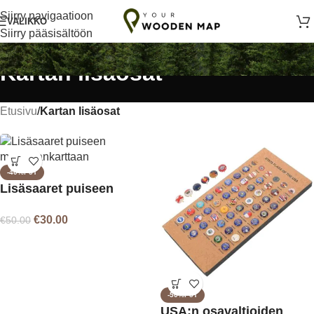
Käsintehty rakkaudella Liettuassa
Siirry navigaatioon
VALIKKO
Siirry pääsisältöön
Kartan lisäosat
Etusivu
/
Kartan lisäosat
-40%P5T
Lisäsaaret puiseen
maailmankarttaan
€
30.00
€
50.00
-50%P5T
USA:n osavaltioiden