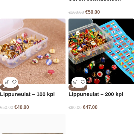
lippuneulat – 51 kpl
€
50.00
€
100.00
-20%P5T
-41%P5T
Lippuneulat – 100 kpl
Lippuneulat – 200 kpl
€
40.00
€
47.00
€
50.00
€
80.00