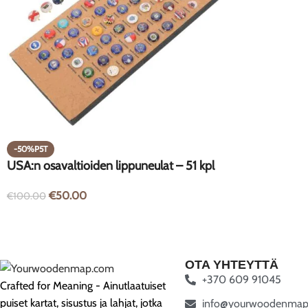
-50%P5T
USA:n osavaltioiden lippuneulat – 51 kpl
€
50.00
€
100.00
OTA YHTEYTTÄ
+370 609 91045
Crafted for Meaning - Ainutlaatuiset
puiset kartat, sisustus ja lahjat, jotka
info@yourwoodenmap