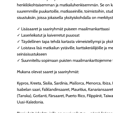
henkilökohtaisemman ja matkailuhenkisemmän. Se on ka
suuremmille puukartoille, matkaseinille, toimistoihin, stud
sisustuksiin, joissa jokaisella yksityiskohdalla on merkityst
✓ Lisäsaaret ja saariryhmät puiseen maailmankarttaasi
✓ Laserleikatut ja kaiverretut puuosat
✓ Täydellinen tapa tehdä kartasta viimeistellympi ja yks
✓ Loistava lisä matkailun ystäville, karttakeräilijöille ja m
seinäsisustukseen
✓ Suunniteltu sopimaan puisten maailmankarttojemme t
Mukana olevat saaret ja saariryhmät:
Kypros, Kreeta, Sisilia, Sardinia, Mallorca, Menorca, Ibiza, H
Isabelan saari, Falklandinsaaret, Mauritius, Kanariansaare
(Tanska), Gotlanti, Färsaaret, Puerto Rico, Filippiinit, Ta
Uusi-Kaledonia.