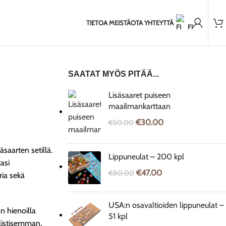
2,000+ tyytyväistä asiakasta
itus EU:n ulkopuolelle
2-5 päivän toimitus Baltiaan
7-14 päivä
TIETOA MEISTÄ
OTA YHTEYTTÄ
FI
SAATAT MYÖS PITÄÄ...
Lisäsaaret puiseen
maailmankarttaan
€
30.00
€
50.00
saarten setillä.
Lippuneulat – 200 kpl
tasi
€
47.00
€
80.00
ia sekä
USA:n osavaltioiden lippuneulat –
n hienoilla
51 kpl
alistisemman,