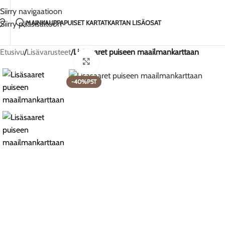
Käsintehty rakkaudella Liettuassa
2-5 päivän to
Siirry navigaatioon
MAIN
KAUPPA
PUISET KARTAT
KARTAN LISÄOSAT
Siirry pääsisältöön
Etusivu
/
Lisävarusteet
/
Lisäsaaret puiseen maailmankarttaan
Klikkaa suurentaaksesi
-40%P5T