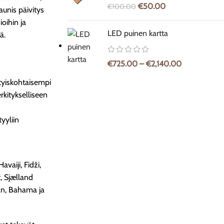
€
50.00
€
100.00
unis päivitys
ioihin ja
LED puinen kartta
ä.
€
725.00
–
€
2,140.00
ityiskohtaisempi
erkitykselliseen
yyliin
avaiji, Fidži,
t, Sjælland
iwan, Bahama ja