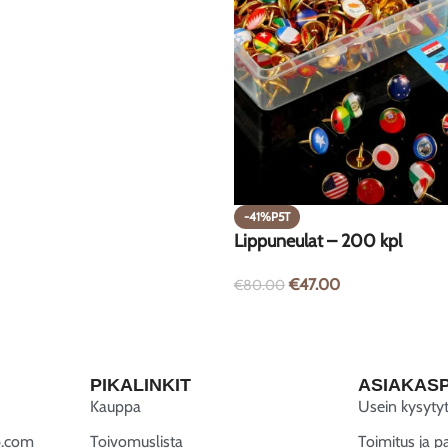
-41%P5T
Lippuneulat – 200 kpl
€
47.00
€
80.00
PIKALINKIT
ASIAKAS
Kauppa
Usein kysyty
.com
Toivomuslista
Toimitus ja p