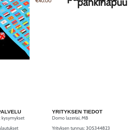
€
40.00
PALVELU
YRITYKSEN TIEDOT
t kysymykset
Domo lazeriai, MB
alautukset
Yrityksen tunnus: 305344823