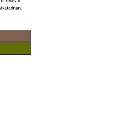
ret tekevät
tkatarinan.