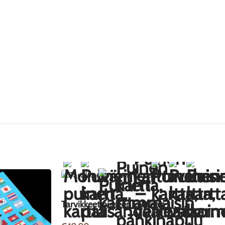
Tarvikkeet puiseen karttaan