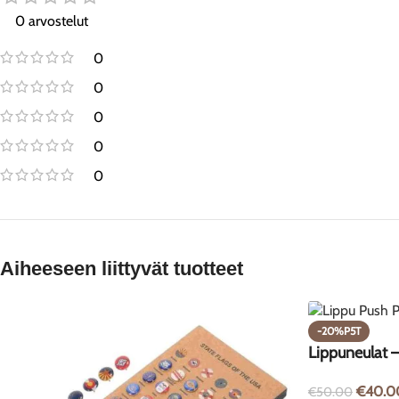
0 arvostelut
0
0
0
0
0
Aiheeseen liittyvät tuotteet
-20%P5T
Lippuneulat 
€
40.0
€
50.00