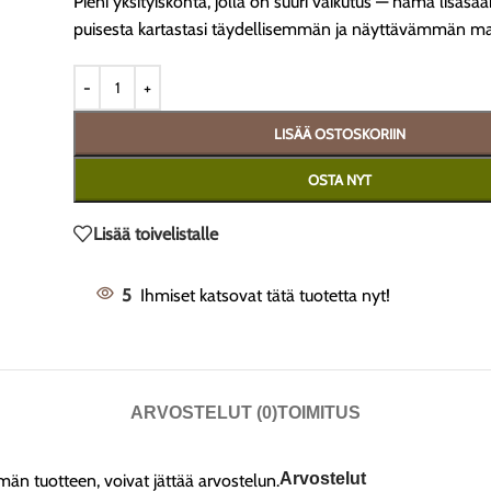
Pieni yksityiskohta, jolla on suuri vaikutus — nämä lisäsaa
puisesta kartastasi täydellisemmän ja näyttävämmän ma
LISÄÄ OSTOSKORIIN
OSTA NYT
Lisää toivelistalle
5
Ihmiset katsovat tätä tuotetta nyt!
ARVOSTELUT (0)
TOIMITUS
Arvostelut
ämän tuotteen, voivat jättää arvostelun.