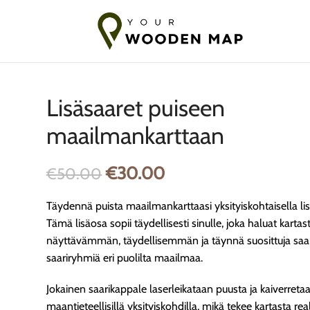
imitus Baltiaan
7-14 päivän toimitus EU:hun
10-18 päivää Toim
Lisäsaaret puiseen
maailmankarttaan
€
30.00
€
50.00
Täydennä puista maailmankarttaasi yksityiskohtaisella lisä
Tämä lisäosa sopii täydellisesti sinulle, joka haluat kartas
näyttävämmän, täydellisemmän ja täynnä suosittuja saar
saariryhmiä eri puolilta maailmaa.
Jokainen saarikappale laserleikataan puusta ja kaiverretaa
maantieteellisillä yksityiskohdilla, mikä tekee kartasta re