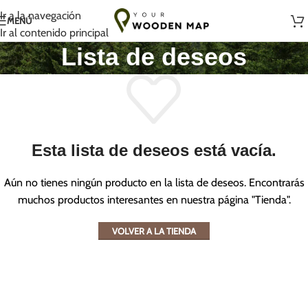
Hecho a mano con amor en Lituania
Ir a la navegación
MENÚ
Ir al contenido principal
Lista de deseos
Esta lista de deseos está vacía.
Aún no tienes ningún producto en la lista de deseos. Encontrarás
muchos productos interesantes en nuestra página "Tienda".
VOLVER A LA TIENDA