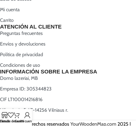
Mi cuenta
Carrito
ATENCIÓN AL CLIENTE
Preguntas frecuentes
Envíos y devoluciones
Política de privacidad
Condiciones de uso
INFORMACIÓN SOBRE LA EMPRESA
Domo lazeriai, MB
Empresa ID: 305344823
CIF LT100014216816
Užugriovio 5, LT-14256 Vilniaus r.
Lista de deseos
Tienda
Carrito
Mi cuenta
Todos los derechos reservados
YourWoodenMap.com
2025 |
Creado por
Webwise.lt
.