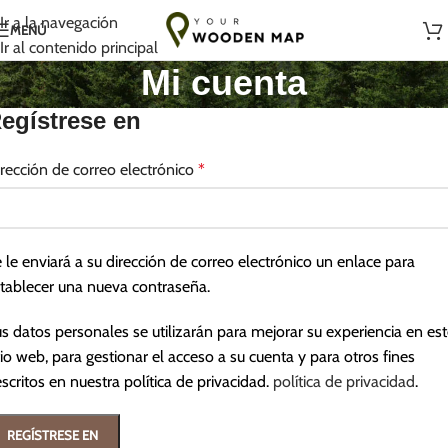
Hecho a mano con amor en Lituania
Ir a la navegación
MENÚ
Ir al contenido principal
Mi cuenta
egístrese en
rección de correo electrónico
*
 le enviará a su dirección de correo electrónico un enlace para
tablecer una nueva contraseña.
s datos personales se utilizarán para mejorar su experiencia en es
tio web, para gestionar el acceso a su cuenta y para otros fines
scritos en nuestra política de privacidad.
política de privacidad
.
REGÍSTRESE EN