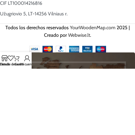
CIF LT100014216816
Užugriovio 5, LT-14256 Vilniaus r.
Todos los derechos reservados
YourWoodenMap.com
2025 |
Creado por
Webwise.lt
.
Lista de deseos
Tienda
Carrito
Mi cuenta
HEY TÚ, ¡REGÍSTRATE Y SÉ EL
PRIMERO EN RECIBIR NUESTRAS
MEJORES OFERTAS!