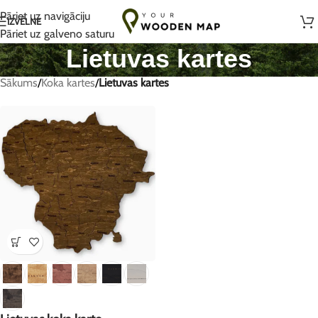
Ar rokām darināts ar mīlestību Lietuvā
Pāriet uz navigāciju
IZVĒLNE
Pāriet uz galveno saturu
Lietuvas kartes
Sākums
/
Koka kartes
/
Lietuvas kartes