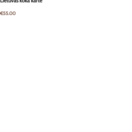
Lietuvas koka karte
€
55.00