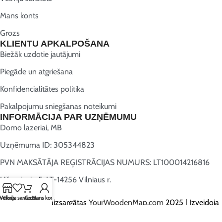
Mans konts
Grozs
KLIENTU APKALPOŠANA
Biežāk uzdotie jautājumi
Piegāde un atgriešana
Konfidencialitātes politika
Pakalpojumu sniegšanas noteikumi
INFORMĀCIJA PAR UZŅĒMUMU
Domo lazeriai, MB
Uzņēmuma ID: 305344823
PVN MAKSĀTĀJA REĢISTRĀCIJAS NUMURS: LT100014216816
Užugriovio 5, LT-14256 Vilniaus r.
Vēlmju saraksts
Veikals
Grozs
Mans konts
Visas tiesības aizsargātas
YourWoodenMap.com
2025 | Izveidoja
Webwise.lt
.