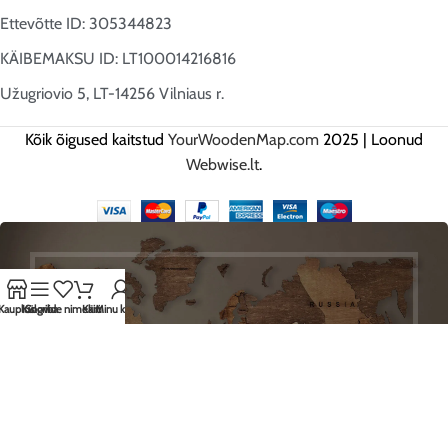
Ettevõtte ID: 305344823
KÄIBEMAKSU ID: LT100014216816
Užugriovio 5, LT-14256 Vilniaus r.
Kõik õigused kaitstud
YourWoodenMap.com
2025 | Loonud
Webwise.lt
.
Kauplus
Külgriba
Soovide nimekiri
Käru
Minu konto
HEI, REGISTREERU JA SAA
ESIMESENA MEIE PARIMAD
PAKKUMISED!