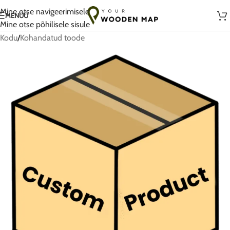
Armastusega käsitsi valmistatud Leedus
Mine otse navigeerimisele
MENÜÜ
Mine otse põhilisele sisule
Kodu
/
Kohandatud toode