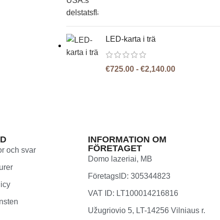
LED-karta i trä
€
725.00
-
€
2,140.00
RD
INFORMATION OM
FÖRETAGET
or och svar
Domo lazeriai, MB
urer
FöretagsID: 305344823
licy
VAT ID: LT100014216816
änsten
Užugriovio 5, LT-14256 Vilniaus r.