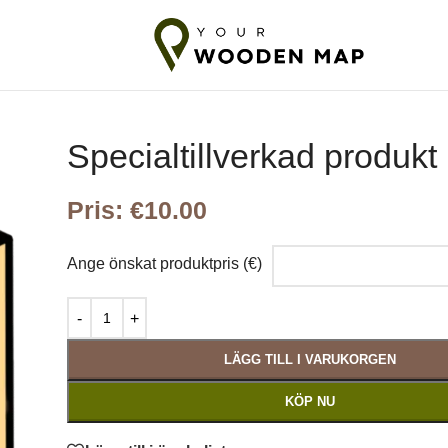
gars frakt till EU
10-18 dagars frakt till länder utanför EU
2-5 da
Specialtillverkad produkt
Pris:
€
10.00
Ange önskat produktpris (€)
LÄGG TILL I VARUKORGEN
KÖP NU