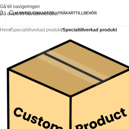
Handgjort med kärlek i Litauen
2-5 dagars frakt till Baltikum
7-14 da
Gå till navigeringen
HUVUD
BUTIK
KARTOR I TRÄ
KARTTILLBEHÖR
Gå direkt till huvudinnehållet
Hem
/
Specialtillverkad produkt
/
Specialtillverkad produkt