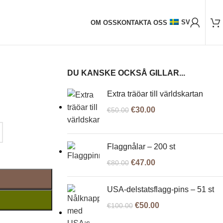
2.000+ nöjda kunder
gars frakt till Baltikum
7-14 dagars frakt till EU
10-18 dagars fra
SV
OM OSS
KONTAKTA OSS
DU KANSKE OCKSÅ GILLAR...
Extra träöar till världskartan
€
30.00
€
50.00
Flaggnålar – 200 st
€
47.00
€
80.00
USA-delstatsflagg-pins – 51 st
€
50.00
€
100.00