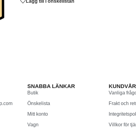
Lägg till i önskelistan
SNABBA LÄNKAR
KUNDVÅ
Butik
Vanliga fråg
p.com
Önskelista
Frakt och ret
Mitt konto
Integritetspo
Vagn
Villkor för tj