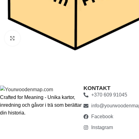
Klicka för att förstora
KONTAKT
+370 609 91045
Crafted for Meaning - Unika kartor,
inredning och gåvor i trä som berättar
info@yourwoodenma
din historia.
Facebook
Instagram