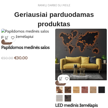
RANKŲ DARBO SU MEILE
Geriausiai parduodamas
produktas
-40%
Papildomos medinės salos
pasaulio žemėlapiui
€
30.00
€
50.00
-50%
LED medinis žemėlapis