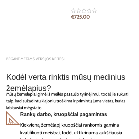
€
725.00
BĖGANT METAMS VERSIJOS KEITĖSI.
Kodėl verta rinktis mūsų medinius
žemėlapius?
Mūsų žemėlapiai gimė iš meilės pasaulio tyrinėjimui, todėl jie sukurti
taip, kad sužadintų klajonių troškimą ir primintų jums vietas, kurias
labiausiai mėgstate.
Rankų darbo, kruopščiai pagamintas
Kiekvieną žemėlapį kruopščiai rankomis gamina
kvalifikuoti meistrai, todėl užtikrinama aukščiausia