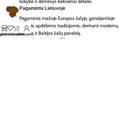
kokybė ir dėmesys kiekvienai detalei.
Pagaminta Lietuvoje
Pagaminta mažoje Europos šalyje, garsėjančioje
medžio apdirbimo tradicijomis, derinant modernų
dizainą ir Baltijos šalių paveldą.
rduotuvė
geidavimų sąrašas
Krepšelis
Mano paskyra
Unikalus ir asmeniškas
Nėra dviejų vienodų žemėlapių - dėl natūralios
medienos tekstūros ir meistriškumo kiekvienas
žemėlapis yra išties unikalus meno kūrinys jūsų
namams.
MŪSŲ ISTORIJA
Apie mus