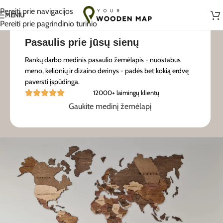
Rankų darbo su meile Lietuvoje
Pereiti prie navigacijos
MENIU
Pereiti prie pagrindinio turinio
Pasaulis prie jūsų sienų
Rankų darbo medinis pasaulio žemėlapis - nuostabus
meno, kelionių ir dizaino derinys - padės bet kokią erdvę
paversti įspūdinga.
12000+ laimingų klientų
Gaukite medinį žemėlapį