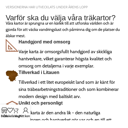
VERSIONERNA HAR UTVECKLATS UNDER ÅRENS LOPP
Varför ska du välja våra träkartor?
Våra kartor är sprungna ur en kärlek till att utforska världen och är
gjorda för att väcka vandringslust och påminna dig om de platser du
älskar mest.
Handgjord med omsorg
Varje karta är omsorgsfullt handgjord av skickliga
hantverkare, vilket garanterar högsta kvalitet och
omsorg om detaljerna i varje exemplar.
Tillverkad i Litauen
Tillverkad i ett litet europeiskt land som är känt för
sina träbearbetningstraditioner och som kombinerar
modern design med baltiskt arv.
Unikt och personligt
Ingen karta är den andra lik - den naturliga
Butik
Önskelista
Vagn
Mitt konto
träådringen och hantverket gör var och en till ett
verkligt unikt konstverk för ditt hem.