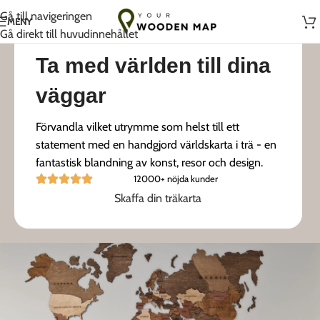
Handgjort med kärlek i Litauen
Gå till navigeringen
MENY
Gå direkt till huvudinnehållet
Ta med världen till dina
väggar
Förvandla vilket utrymme som helst till ett
statement med en handgjord världskarta i trä - en
fantastisk blandning av konst, resor och design.
12000+ nöjda kunder
Skaffa din träkarta