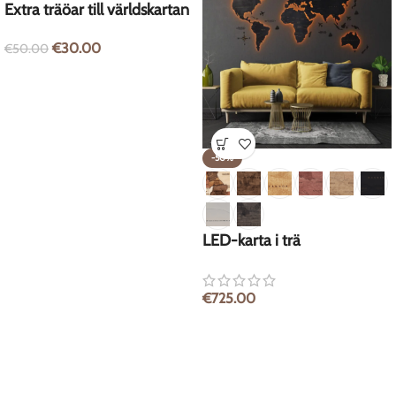
Extra träöar till världskartan
€
30.00
€
50.00
-50%
LED-karta i trä
€
725.00