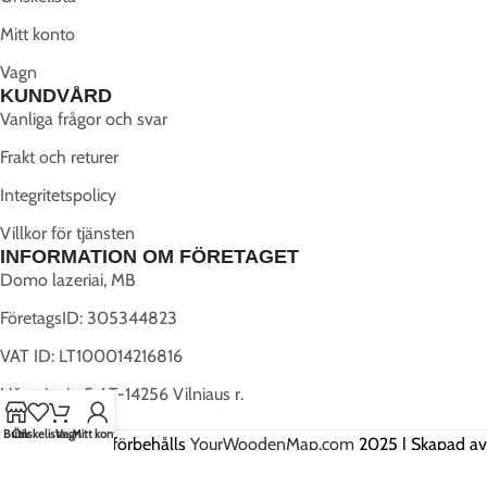
Mitt konto
Vagn
KUNDVÅRD
Vanliga frågor och svar
Frakt och returer
Integritetspolicy
Villkor för tjänsten
INFORMATION OM FÖRETAGET
Domo lazeriai, MB
FöretagsID: 305344823
VAT ID: LT100014216816
Užugriovio 5, LT-14256 Vilniaus r.
Butik
Önskelista
Vagn
Mitt konto
Alla rättigheter förbehålls
YourWoodenMap.com
2025 | Skapad av
Webwise.lt
.