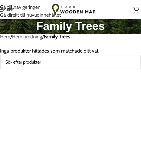
Handgjort med kärlek i Litauen
Gå till navigeringen
MENY
Gå direkt till huvudinnehållet
Family Trees
Hem
/
Heminredning
/
Family Trees
Inga produkter hittades som matchade ditt val.