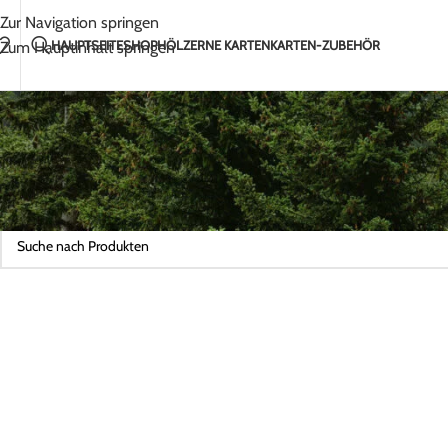
Handgefertigt mit Liebe in Litauen
2-5 Tage Ver
Zur Navigation springen
HAUPTSEITE
SHOP
HÖLZERNE KARTEN
KARTEN-ZUBEHÖR
Zum Hauptinhalt springen
Startseite
/
Wohnkultur
/
Family Trees
Es wurden keine Produkte gefunden, die Ihrer Auswahl entspreche