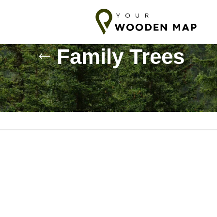
sand ins Baltikum
7-14 Tage Versand in die EU
10-18 Tage Vers
Family Trees
n.